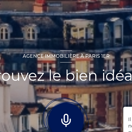
AGENCE IMMOBILIÈRE À PARIS 1ER
rouvez le bien idéal
I
n