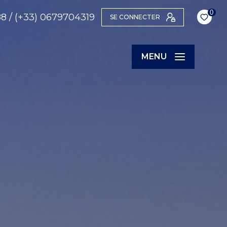
0
88
/
(+33) 0679704319
SE CONNECTER
MENU