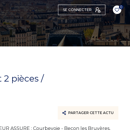
0
null
null
SE CONNECTER
2 pièces /
PARTAGER CETTE ACTU
R ASSURE : Courbevoie - Becon les Bruyères,