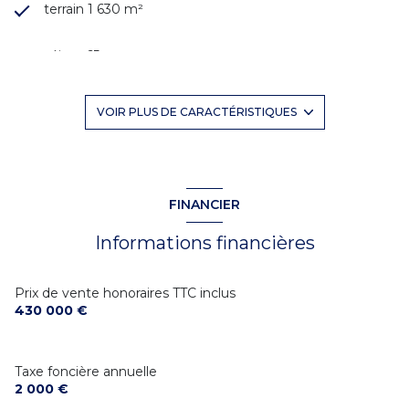
terrain 1 630 m²
séjour 65 m²
3 chambre(s)
VOIR PLUS DE CARACTÉRISTIQUES
1 salle(s) de bain
2 salle(s) d'eau
FINANCIER
Informations financières
construit en 1970
cuisine américaine (équipée)
Prix de vente honoraires TTC inclus
430 000 €
1 garage(s)
Taxe foncière annuelle
2 parking(s)
2 000 €