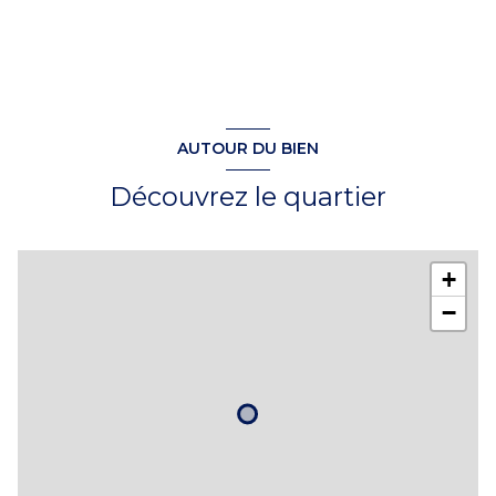
exposition Sud-Ouest
2 niveau(x)
vue jardin
AUTOUR DU BIEN
Découvrez le quartier
terrasse
visiophone
+
interphone
−