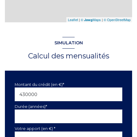
Leaflet
|
©
Maps
|
© OpenStreetMap
Jawg
SIMULATION
Calcul des mensualités
Montant du crédit (en €)*
Durée (années)*
Votre apport (en €) *