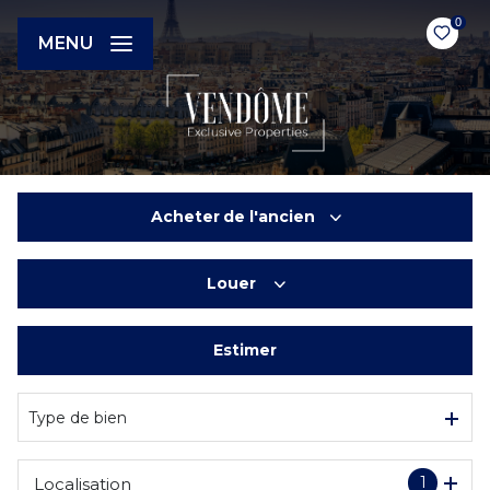
0
MENU
Acheter
de l'ancien
Louer
De l'ancien
Du neuf
Estimer
à l'année
De l'immo pro
Type de bien
1
Localisation