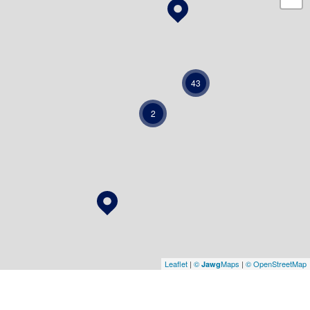
43
2
Leaflet
|
©
Maps
|
© OpenStreetMap
Jawg