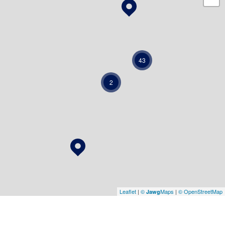
43
2
Leaflet
|
©
Maps
|
© OpenStreetMap
Jawg