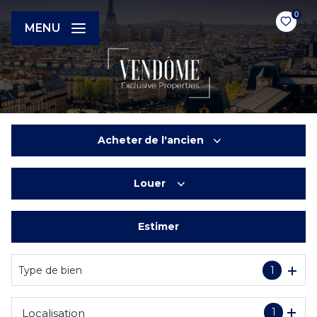
0
MENU
Acheter
de l'ancien
Louer
De l'ancien
Du neuf
Estimer
à l'année
De l'immo pro
Type de bien
1
1
Localisation